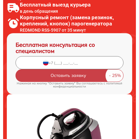
Бесплатный выезд курьера
в день обращения
Корпусный ремонт (замена резинок,
креплений, кнопок) парогенератора
REDMOND RSS-5907 от 35 минут
Бесплатная консультация со
специалистом
Оставить заявку
Нажимая на кнопку "Оставить заявку" Вы соглашаетесь c
политикой
конфиденциальности