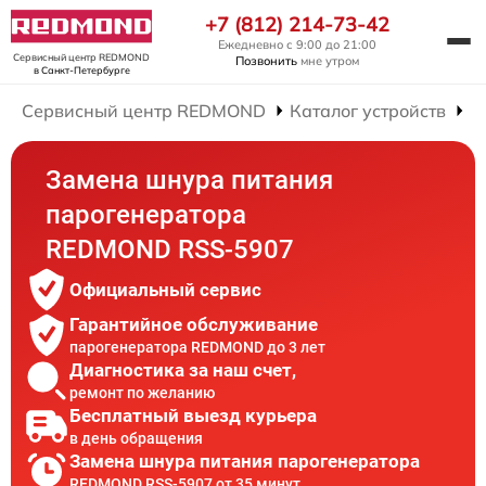
+7 (812) 214-73-42
Ежедневно с 9:00 до 21:00
Сервисный центр REDMOND
Позвонить
мне утром
в Санкт-Петербурге
Сервисный центр REDMOND
Каталог устройств
Р
Замена шнура питания
парогенератора
REDMOND RSS-5907
Официальный сервис
Гарантийное обслуживание
парогенератора REDMOND до 3 лет
Диагностика за наш счет,
ремонт по желанию
Бесплатный выезд курьера
в день обращения
Замена шнура питания парогенератора
REDMOND RSS-5907 от 35 минут