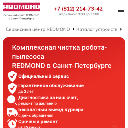
+7 (812) 214-73-42
Ежедневно с 9:00 до 21:00
Сервисный центр REDMOND
в Санкт-Петербурге
Сервисный центр REDMOND
Каталог устройств
Р
Комплексная чистка робота-
пылесоса
REDMOND в Санкт-Петербурге
Официальный сервис
Гарантийное обслуживание
до 3 лет
Диагностика за наш счет,
ремонт по желанию
Бесплатный выезд курьера
в день обращения
Срочный ремонт
от 35 минут