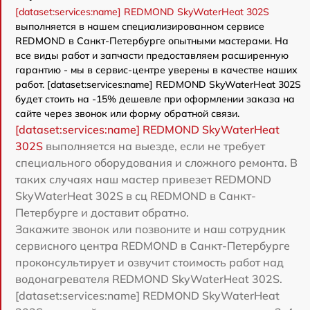
[dataset:services:name] REDMOND SkyWaterHeat 302S
выполняется в нашем специализированном сервисе
REDMOND в Санкт-Петербурге опытными мастерами. На
все виды работ и запчасти предоставляем расширенную
гарантию - мы в сервис-центре уверены в качестве наших
работ. [dataset:services:name] REDMOND SkyWaterHeat 302S
будет стоить на -15% дешевле при оформлении заказа на
сайте через звонок или форму обратной связи.
[dataset:services:name] REDMOND SkyWaterHeat
302S
выполняется на выезде, если не требует
специального оборудования и сложного ремонта. В
таких случаях наш мастер привезет REDMOND
SkyWaterHeat 302S в сц REDMOND в Санкт-
Петербурге и доставит обратно.
Закажите звонок или позвоните и наш сотрудник
сервисного центра REDMOND в Санкт-Петербурге
проконсультирует и озвучит стоимость работ над
водонагревателя REDMOND SkyWaterHeat 302S.
[dataset:services:name] REDMOND SkyWaterHeat