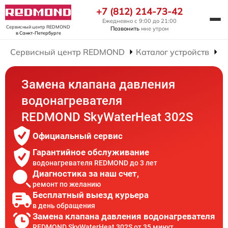
+7 (812) 214-73-42
Ежедневно с 9:00 до 21:00
Сервисный центр REDMOND
Позвонить
мне утром
в Санкт-Петербурге
Сервисный центр REDMOND
Каталог устройств
Р
Замена клапана давления
водонагревателя
REDMOND SkyWaterHeat 302S
Официальный сервис
Гарантийное обслуживание
водонагревателя REDMOND до 3 лет
Диагностика за наш счет,
ремонт по желанию
Бесплатный выезд курьера
в день обращения
Замена клапана давления водонагревателя
REDMOND SkyWaterHeat 302S от 35 минут