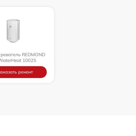
греватель REDMOND
WaterHeat 1002S
аказать ремонт