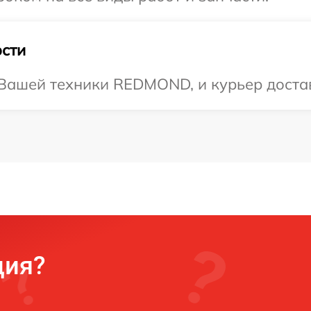
сти
ашей техники REDMOND, и курьер достави
ция?