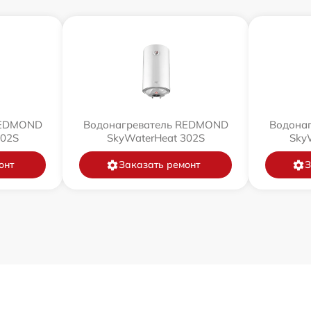
REDMOND
Водонагреватель REDMOND
Водона
502S
SkyWaterHeat 302S
Sky
онт
Заказать ремонт
З