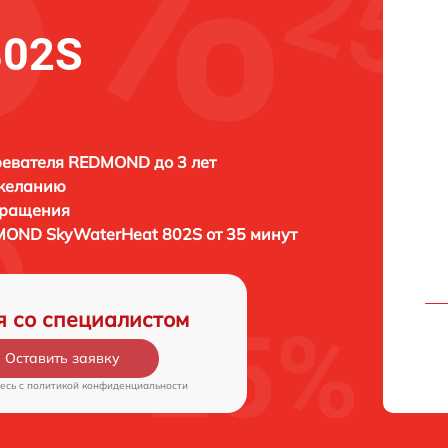
802S
евателя REDMOND до 3 лет
 желанию
бращения
OND SkyWaterHeat 802S от 35 минут
я со специалистом
Оставить заявку
есь c
политикой конфиденциальности