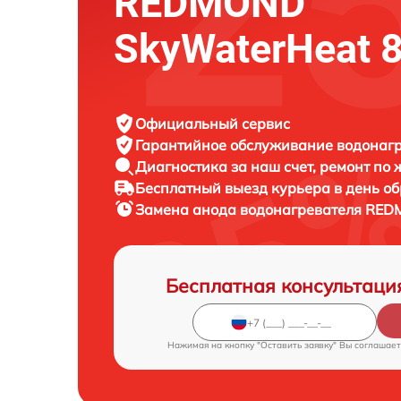
REDMOND
SkyWaterHeat 
Официальный сервис
Гарантийное обслуживание
водонагр
Диагностика за наш счет,
ремонт по
Бесплатный выезд курьера
в день о
Замена анода водонагревателя
REDM
Бесплатная консультаци
Нажимая на кнопку "Оставить заявку" Вы соглашает