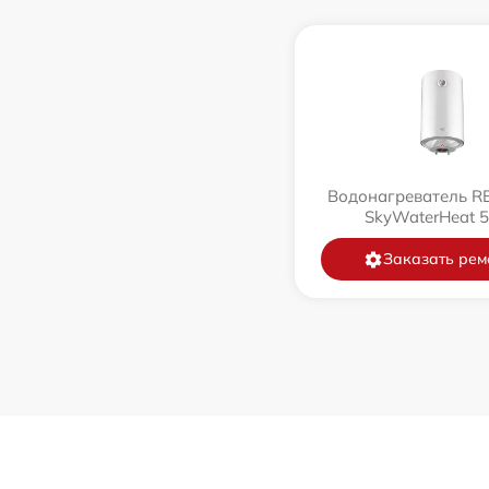
Водонагреватель 
SkyWaterHeat 
Заказать рем