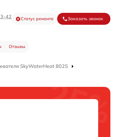
73-42
Статус ремонта
Заказать звонок
ы
Отзывы
евателя SkyWaterHeat 802S