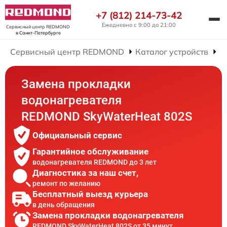
+7 (812) 214-73-42
Ежедневно с 9:00 до 21:00
Сервисный центр REDMOND
в Санкт-Петербурге
Сервисный центр REDMOND
Каталог устройств
Р
Замена прокладки
водонагревателя
REDMOND SkyWaterHeat 802S
Официальный сервис
Гарантийное обслуживание
водонагревателя REDMOND до 3 лет
Диагностика за наш счет,
ремонт по желанию
Бесплатный выезд курьера
в день обращения
Замена прокладки водонагревателя
REDMOND SkyWaterHeat 802S от 35 минут